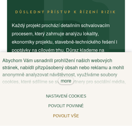
DŮSLEDNÝ PŘÍSTUP K ŘÍZENÍ RIZIK
Každý projekt prochází detailním schvalovacím
procesem, který zahrnuje analýzu lokality,
ekonomiky projektu, stavebně-technického řešení i
poptávky na cílovém trhu. Důraz klademe na
realistické scénáře vývoje a konzervativní
Abychom Vám usnadnili prohlížení našich webových
strukturování investic.
stránek, nabídli přizpůsobený obsah nebo reklamu a mohli
anonymně analyzovat návštěvnost, využíváme soubory
more
cookies, které sdílíme se svými partnery pro sociální média,
Cílem fondu není krátkodobá spekulace, ale
inzerci a analýzu. Když kliknete na “Povolit vše”, poskytnete
systematické budování hodnoty při kontrolovaném
nám tím souhlas k ukládání cookies na Vašem zařízení.
NASTAVENÍ COOKIES
riziku.
Nastavení upravíte odkazem „Nastavení cookies“ a kdykoliv
POVOLIT POVINNÉ
jej můžete změnit v patičce webu. Podrobnější informace
najdete v sekci
Informace o zpracování osobních údajů
a
POVOLIT VŠE
Informace o užívání cookies
.