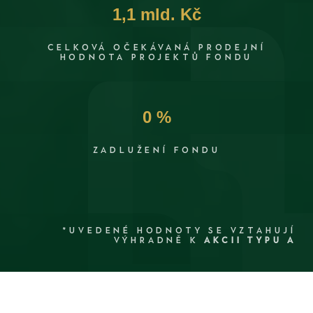
1,1 mld. Kč
CELKOVÁ OČEKÁVANÁ PRODEJNÍ
HODNOTA PROJEKTŮ FONDU
0 %
ZADLUŽENÍ FONDU
*UVEDENÉ HODNOTY SE VZTAHUJÍ
VÝHRADNĚ K
AKCII TYPU A