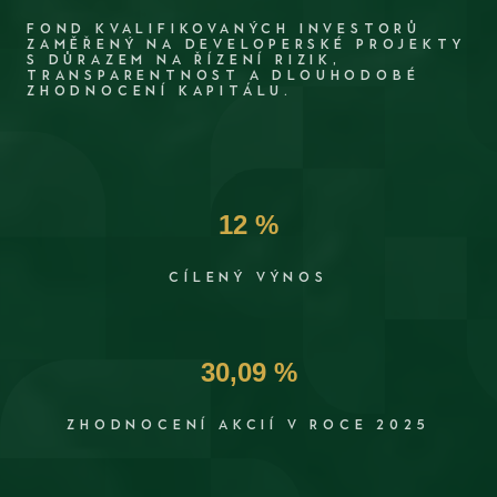
FOND KVALIFIKOVANÝCH INVESTORŮ
ZAMĚŘENÝ NA DEVELOPERSKÉ PROJEKTY
S DŮRAZEM NA ŘÍZENÍ RIZIK,
TRANSPARENTNOST A DLOUHODOBÉ
ZHODNOCENÍ KAPITÁLU.
12 %
CÍLENÝ VÝNOS
30,09 %
ZHODNOCENÍ AKCIÍ V ROCE 2025