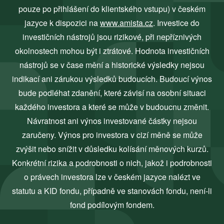
pouze po přihlášení do klientského vstupu) v českém
jazyce k dispozici na
www.amista.cz
. Investice do
investičních nástrojů jsou rizikové, při nepříznivých
okolnostech mohou být i ztrátové. Hodnota investičních
nástrojů se v čase mění a historické výsledky nejsou
indikací ani zárukou výsledků budoucích. Budoucí výnos
bude podléhat zdanění, které závisí na osobní situaci
každého investora a které se může v budoucnu změnit.
Návratnost ani výnos investované částky nejsou
zaručeny. Výnos pro investora v cizí měně se může
zvýšit nebo snížit v důsledku kolísání měnových kurzů.
Konkrétní rizika a podrobnosti o nich, jakož i podrobnosti
o právech investora lze v českém jazyce nalézt ve
statutu a KID fondu, případně ve stanovách fondu, není-li
fond podílovým fondem.