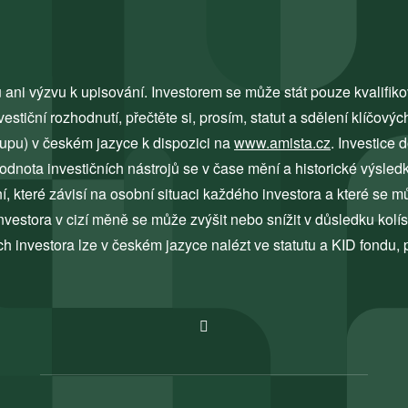
 ani výzvu k upisování. Investorem se může stát pouze kvalifik
tiční rozhodnutí, přečtěte si, prosím, statut a sdělení klíčových
tupu) v českém jazyce k dispozici na
www.amista.cz
. Investice 
odnota investičních nástrojů se v čase mění a historické výsled
 které závisí na osobní situaci každého investora a které se 
vestora v cizí měně se může zvýšit nebo snížit v důsledku kolí
ch investora lze v českém jazyce nalézt ve statutu a KID fondu, 