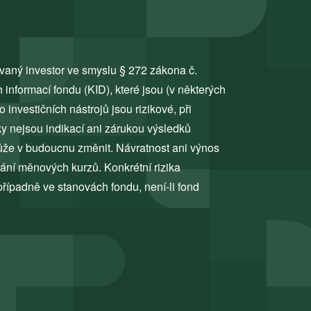
ovaný investor ve smyslu § 272 zákona č.
 informací fondu (KID), které jsou (v některých
do investičních nástrojů jsou rizikové, při
ky nejsou indikací ani zárukou výsledků
může v budoucnu změnit. Návratnost ani výnos
sání měnových kurzů. Konkrétní rizika
případně ve stanovách fondu, není-li fond