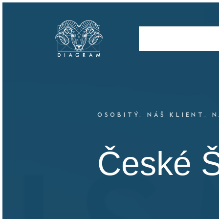
OSOBITÝ. NÁŠ KLIENT, N
České Š