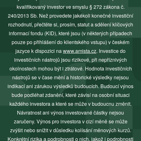
kvalifikovaný investor ve smyslu § 272 zákona č.
240/2013 Sb. Než provedete jakékoli konečné investiční
rozhodnutí, přečtěte si, prosím, statut a sdělení klíčových
informací fondu (KID), které jsou (v některých případech
pouze po přihlášení do klientského vstupu) v českém
jazyce k dispozici na
www.amista.cz
. Investice do
investičních nástrojů jsou rizikové, při nepříznivých
okolnostech mohou být i ztrátové. Hodnota investičních
nástrojů se v čase mění a historické výsledky nejsou
indikací ani zárukou výsledků budoucích. Budoucí výnos
bude podléhat zdanění, které závisí na osobní situaci
každého investora a které se může v budoucnu změnit.
Návratnost ani výnos investované částky nejsou
zaručeny. Výnos pro investora v cizí měně se může
zvýšit nebo snížit v důsledku kolísání měnových kurzů.
Konkrétní rizika a podrobnosti o nich, jakož i podrobnosti