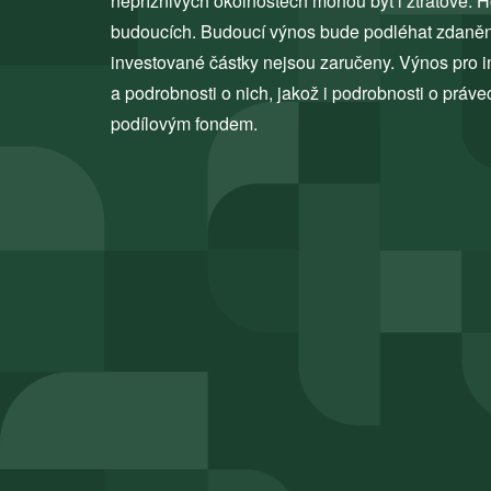
nepříznivých okolnostech mohou být i ztrátové. H
budoucích. Budoucí výnos bude podléhat zdanění,
investované částky nejsou zaručeny. Výnos pro in
a podrobnosti o nich, jakož i podrobnosti o práve
podílovým fondem.