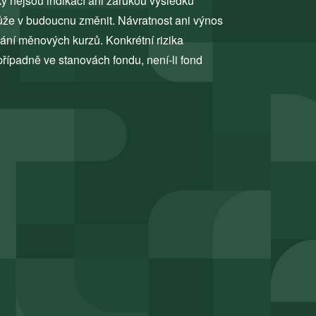
ky nejsou indikací ani zárukou výsledků
může v budoucnu změnit. Návratnost ani výnos
sání měnových kurzů. Konkrétní rizika
případně ve stanovách fondu, není-li fond