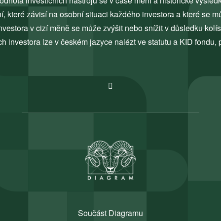
odnota investičních nástrojů se v čase mění a historické výsled
 které závisí na osobní situaci každého investora a které se 
vestora v cizí měně se může zvýšit nebo snížit v důsledku kolí
ch investora lze v českém jazyce nalézt ve statutu a KID fondu, 
Součást Diagramu