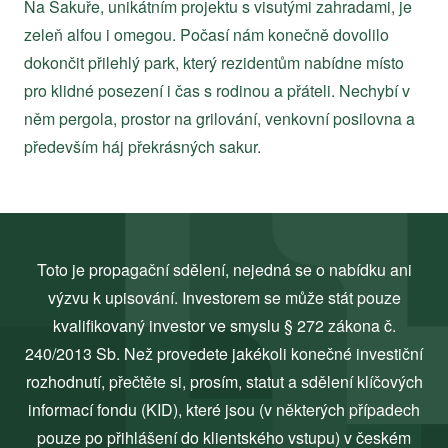
Na Sakuře, unikátním projektu s visutými zahradami, je
zeleň alfou i omegou. Počasí nám konečně dovolilo
dokončit přilehlý park, který rezidentům nabídne místo
pro klidné posezení i čas s rodinou a přáteli. Nechybí v
něm pergola, prostor na grilování, venkovní posilovna a
především háj překrásných sakur.
Toto je propagační sdělení, nejedná se o nabídku ani
výzvu k upisování. Investorem se může stát pouze
kvalifikovaný investor ve smyslu § 272 zákona č.
240/2013 Sb. Než provedete jakékoli konečné investiční
rozhodnutí, přečtěte si, prosím, statut a sdělení klíčových
informací fondu (KID), které jsou (v některých případech
pouze po přihlášení do klientského vstupu) v českém