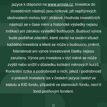
jazyce k dispozici na
www.amista.cz
. Investice do
investičních nástrojů jsou rizikové, při nepříznivých
okolnostech mohou být i ztrátové. Hodnota investičních
nástrojů se v čase mění a historické výsledky nejsou
indikací ani zárukou výsledků budoucích. Budoucí výnos
bude podléhat zdanění, které závisí na osobní situaci
každého investora a které se může v budoucnu změnit.
Návratnost ani výnos investované částky nejsou
zaručeny. Výnos pro investora v cizí měně se může
zvýšit nebo snížit v důsledku kolísání měnových kurzů.
Konkrétní rizika a podrobnosti o nich, jakož i podrobnosti
o právech investora lze v českém jazyce nalézt ve
statutu a KID fondu, případně ve stanovách fondu, není-li
fond podílovým fondem.