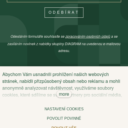
ODEBÍRAT
Odesláním formuláře souhlasíte se
zpracováním osobních údajů
a se
zasíláním novinek z nabídky skupiny DIAGRAM na uvedenou e-mailovou
adresu.
Abychom Vám usnadnili prohlížení našich webových
stránek, nabídli přizpůsobený obsah nebo reklamu a mohli
© Copyright 2026 DIAGRAM
anonymně analyzovat návštěvnost, využíváme soubory
more
cookies, které sdílíme se svými partnery pro sociální média,
Nastavení souborů cookies
.
inzerci a analýzu. Když kliknete na “Povolit vše”, poskytnete
nám tím souhlas k ukládání cookies na Vašem zařízení.
NASTAVENÍ COOKIES
Web běží na
solidpixels.
Nastavení upravíte odkazem „Nastavení cookies“ a kdykoliv
POVOLIT POVINNÉ
jej můžete změnit v patičce webu. Podrobnější informace