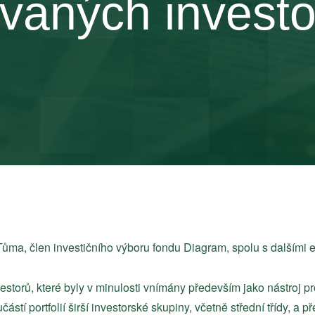
ovaných invest
Tůma
, člen investičního výboru fondu Diagram, spolu s dalšími e
estorů, které byly v minulosti vnímány především jako nástroj p
částí portfolií širší investorské skupiny, včetně střední třídy, a