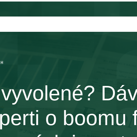
CH
 vyvolené? Dáv
xperti o boomu