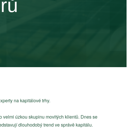
orů
xperty na kapitálové trhy.
ro velmi úzkou skupinu movitých klientů. Dnes se
 představují dlouhodobý trend ve správě kapitálu.