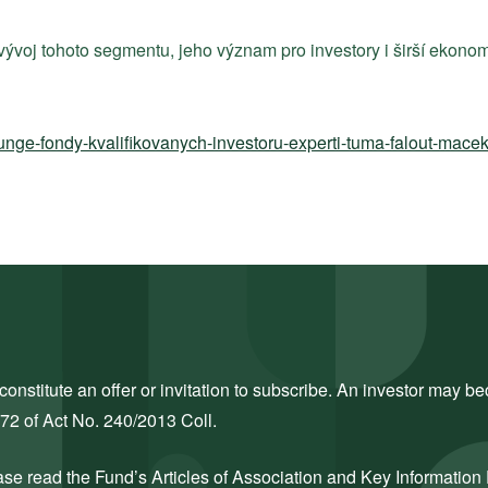
voj tohoto segmentu, jeho význam pro investory i širší ekonomi
ounge-fondy-kvalifikovanych-investoru-experti-tuma-falout-
nstitute an offer or invitation to subscribe. An investor may bec
272 of Act No. 240/2013 Coll.
ase read the Fund’s Articles of Association and Key Information