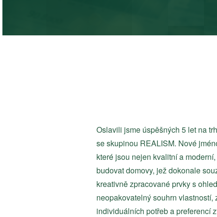
Oslavili jsme úspěšných 5 let na tr
se skupinou REALISM. Nové jméno s
které jsou nejen kvalitní a moderní,
budovat domovy, jež dokonale souzní
kreativně zpracované prvky s ohlede
neopakovatelný souhrn vlastností, 
individuálních potřeb a preferencí zt