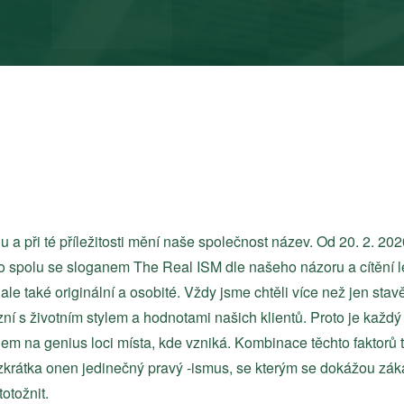
hu a při té příležitosti mění naše společnost název. Od 20. 2. 20
polu se sloganem The Real ISM dle našeho názoru a cítění lé
 ale také originální a osobité. Vždy jsme chtěli více než jen sta
 s životním stylem a hodnotami našich klientů. Proto je každý n
m na genius loci místa, kde vzniká. Kombinace těchto faktorů tak
zkrátka onen jedinečný pravý -ismus, se kterým se dokážou zák
otožnit.