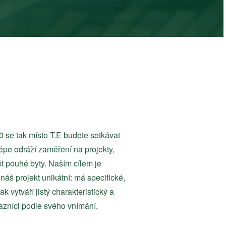
20 se tak místo T.E budete setkávat
pe odráží zaměření na projekty,
vět pouhé byty. Naším cílem je
áš projekt unikátní: má specifické,
 vytváří jistý charakteristický a
azníci podle svého vnímání,