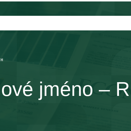
CH
ové jméno – 