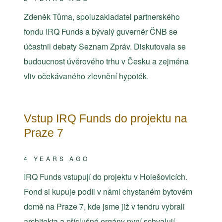
Zdeněk Tůma, spoluzakladatel partnerského
fondu IRQ Funds a bývalý guvernér ČNB se
účastnil debaty Seznam Zpráv. Diskutovala se
budoucnost úvěrového trhu v Česku a zejména
vliv očekávaného zlevnění hypoték.
Vstup IRQ Funds do projektu na
Praze 7
4 YEARS AGO
IRQ Funds vstupují do projektu v Holešovicích.
Fond si kupuje podíl v námi chystaném bytovém
domě na Praze 7, kde jsme již v tendru vybrali
architekta a příslušné orgány nyní schvalují